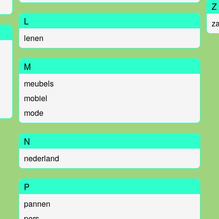
Z
L
za
lenen
M
meubels
mobiel
mode
N
nederland
P
pannen
pers