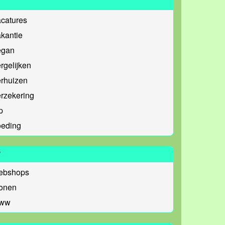
catures
kantie
egan
rgelijken
erhuizen
rzekering
p
oeding
W
ebshops
onen
ww