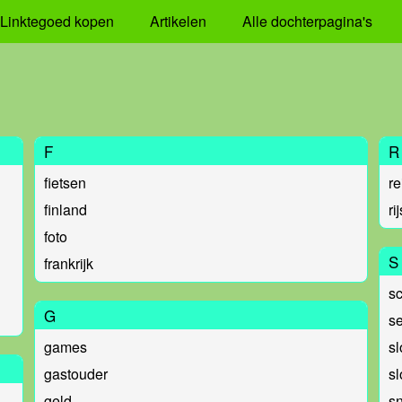
Linktegoed kopen
Artikelen
Alle dochterpagina's
F
R
fietsen
re
finland
ri
foto
S
frankrijk
s
G
s
games
s
gastouder
s
geld
s