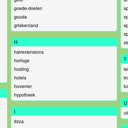
goede-doelen
s
gouda
s
griekenland
sp
sp
H
s
hairextensions
T
horloge
hosting
te
hotels
t
hovenier
tu
hypotheek
U
I
ut
ibiza