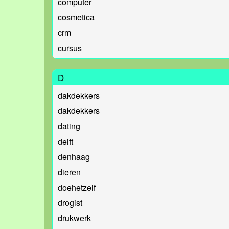
computer
cosmetica
crm
cursus
D
dakdekkers
dakdekkers
dating
delft
denhaag
dieren
doehetzelf
drogist
drukwerk