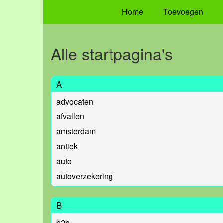
Home
Toevoegen
Alle startpagina's
A
advocaten
afvallen
amsterdam
antiek
auto
autoverzekering
B
b2b