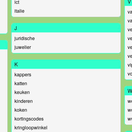
V
ict
italie
va
va
J
v
juridische
ve
juwelier
v
ve
K
vi
v
kappers
katten
keuken
kinderen
w
koken
w
kortingscodes
w
kringloopwinkel