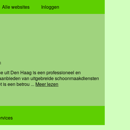
Alle websites
Inloggen
n
e uit Den Haag is een professioneel en
et aanbieden van uitgebreide schoonmaakdiensten
 is een betrou ...
Meer lezen
ervices