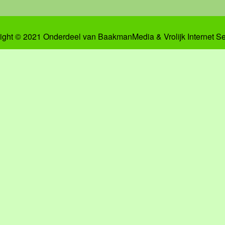
ight © 2021 Onderdeel van
BaakmanMedia
&
Vrolijk Internet S