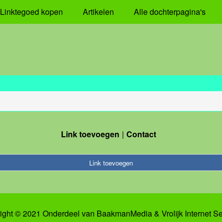
Linktegoed kopen
Artikelen
Alle dochterpagina's
Link toevoegen
Contact
Link toevoegen
ight © 2021 Onderdeel van
BaakmanMedia
&
Vrolijk Internet S